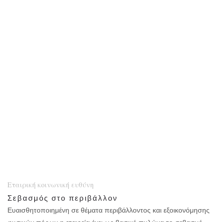
μας προτιμούν οι πελάτες μας όλα αυτά τα χρόνια και υπό αυτό το
πρίσμα παράγουμε και διαθέτουμε τα προϊόντα μας από την πιο
μικρή έως την πιο μεγάλη παραγγελία.
Αξιοπιστία
Αξιοπιστία για εμάς σημαίνει ο πελάτης μας να ξέρει ότι λάβει το
προϊόν του όποτε και όπως ξέρει ότι θα το λάβει. Μας ενδιαφέρει
να έχουμε συνεργάτες και εργαζόμαστε για αυτό το σκοπό.
Ταχύτητα
Το βασικό μας χαρακτηριστικό. Οι πελάτες μας μπορούν να σας το
επιβεβαιώσουν!
Εταιρική κοινωνική ευθύνη
Σεβασμός στο περιβάλλον
Ευαισθητοποιημένη σε θέματα περιβάλλοντος και εξοικονόμησης