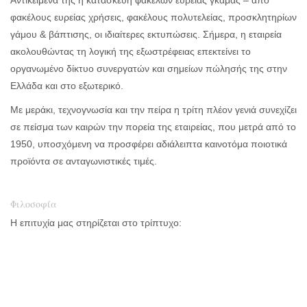
Αντικείμενά της η κατασκευή φακέλων ευρείας γκάμας – από
φακέλους ευρείας χρήσεις, φακέλους πολυτελείας, προσκλητηρίων
γάμου & βάπτισης, οι ιδιαίτερες εκτυπώσεις. Σήμερα, η εταιρεία
ακολουθώντας τη λογική της εξωστρέφειας επεκτείνει το
οργανωμένο δίκτυο συνεργατών και σημείων πώλησής της στην
Ελλάδα και στο εξωτερικό.
Με μεράκι, τεχνογνωσία και την πείρα η τρίτη πλέον γενιά συνεχίζει
σε πείσμα των καιρών την πορεία της εταιρείας, που μετρά από το
1950, υποσχόμενη να προσφέρει αδιάλειπτα καινοτόμα ποιοτικά
προϊόντα σε ανταγωνιστικές τιμές.
Φιλοσοφία
Η επιτυχία μας στηρίζεται στο τρίπτυχο:
Ποιότητα
Ποιότητα σταθερή σημαίνει αξία σταθερή. Για την ποιότητά μας