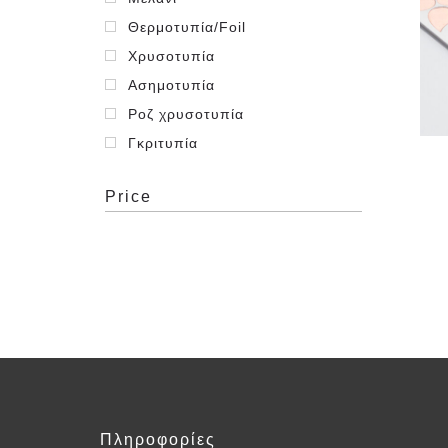
Θερμοτυπία/Foil
Χρυσοτυπία
Ασημοτυπία
Ροζ χρυσοτυπία
Γκριτυπία
Λευκοτυπία
Price
Μαυροτυπία
Μπλετυπία
Μπρονζέ
Πέρλα/Διαφανής
Βαθυτυπία/Letterpress
Γκοφρέ/Emboss
Ανάγλυφο/Thermography
Πληροφορίες