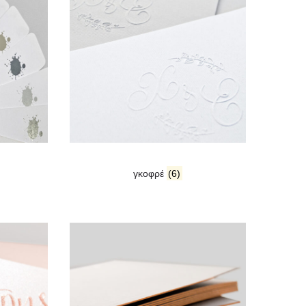
γκοφρέ
(6)