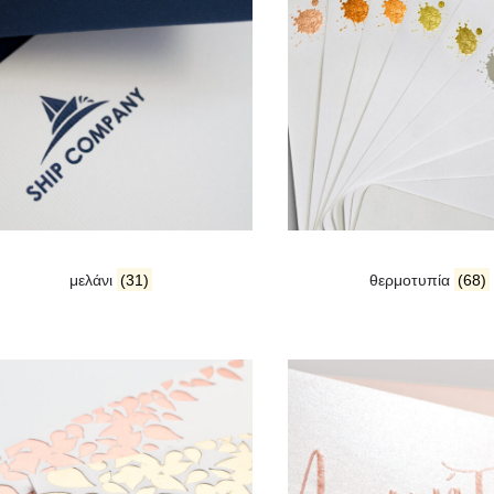
μελάνι
(31)
θερμοτυπία
(68)