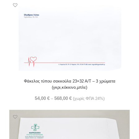
Φάκελος τύπου σακκούλα 23×32 Α/Τ – 3 χρώματα
(γκρι,κόκκινο,μπλε)
54,00
€
568,00
€
–
(χωρίς ΦΠΑ 24%)