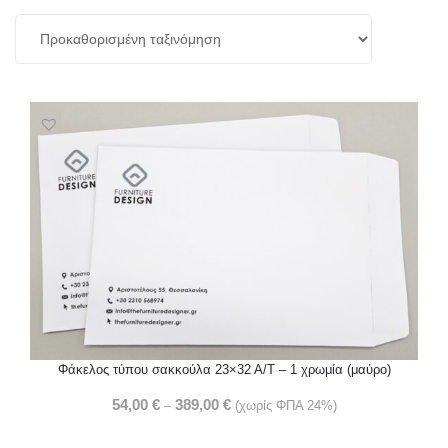
Φάκελος τύπου σακκούλα 23×32 Α/Τ – 1 χρωμία (μαύρο)
54,00
€
389,00
€
–
(χωρίς ΦΠΑ 24%)