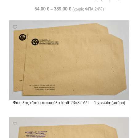
54,00
€
389,00
€
–
(χωρίς ΦΠΑ 24%)
Φάκελος τύπου σακκούλα kraft 23×32 Α/Τ – 1 χρωμία (μαύρο)