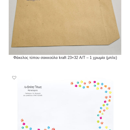
Φάκελος τύπου σακκούλα kraft 23×32 Α/Τ – 1 χρωμία (μπλε)