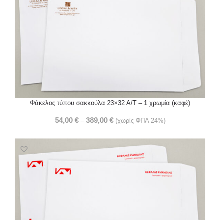
Φάκελος τύπου σακκούλα 23×32 Α/Τ – 1 χρωμία (καφέ)
54,00
€
389,00
€
–
(χωρίς ΦΠΑ 24%)