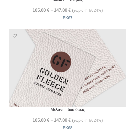
105,00
€
147,00
€
–
(χωρίς ΦΠΑ 24%)
ΕΚ67
Μελάνι – δύο όψεις
105,00
€
147,00
€
–
(χωρίς ΦΠΑ 24%)
ΕΚ68