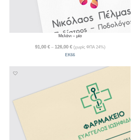
Μελάνι – μία
91,00
€
126,00
€
–
(χωρίς ΦΠΑ 24%)
ΕΚ66