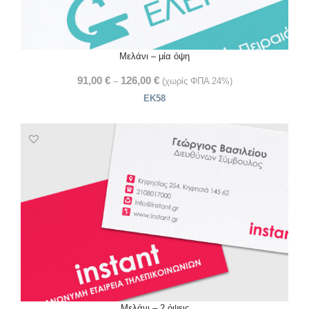
Μελάνι – μία όψη
91,00
€
126,00
€
–
(χωρίς ΦΠΑ 24%)
ΕΚ58
Μελάνι – 2 όψεις