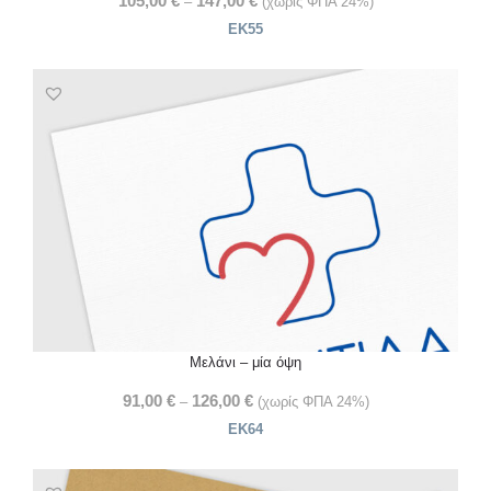
105,00
€
147,00
€
–
(χωρίς ΦΠΑ 24%)
ΕΚ55
Μελάνι – μία όψη
91,00
€
126,00
€
–
(χωρίς ΦΠΑ 24%)
ΕΚ64