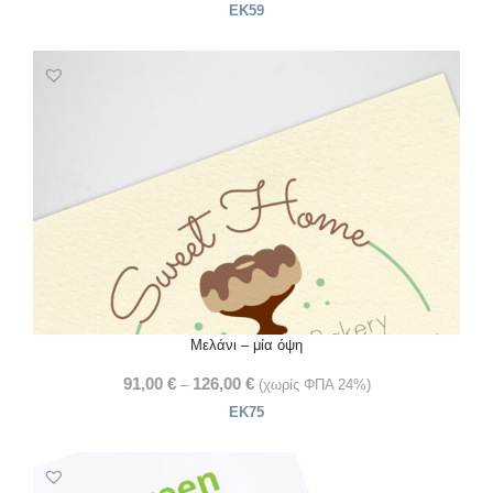
ΕΚ59
Μελάνι – μία όψη
91,00
€
126,00
€
–
(χωρίς ΦΠΑ 24%)
ΕΚ75