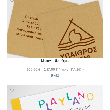
Μελάνι – δύο όψεις
105,00
€
147,00
€
–
(χωρίς ΦΠΑ 24%)
ΕΚ53