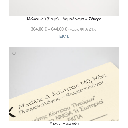
Μελάνι (α’+β’ όψη) – Λαμινάρισμα & Σόκορο
364,00
€
644,00
€
–
(χωρίς ΦΠΑ 24%)
ΕΚ41
Μελάνι – μία όψη