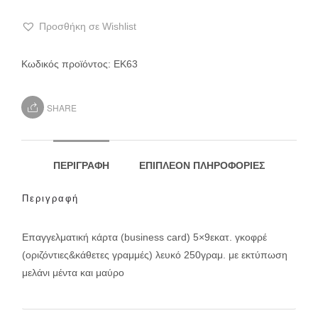
Προσθήκη σε Wishlist
Κωδικός προϊόντος:
ΕΚ63
SHARE
ΠΕΡΙΓΡΑΦΉ
ΕΠΙΠΛΈΟΝ ΠΛΗΡΟΦΟΡΊΕΣ
Περιγραφή
Επαγγελματική κάρτα (business card) 5×9εκατ. γκοφρέ
(οριζόντιες&κάθετες γραμμές) λευκό 250γραμ. με εκτύπωση
μελάνι μέντα και μαύρο