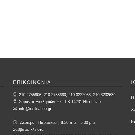
ΕΠΙΚΟΙΝΩΝΙΑ
Ι
210 2755906, 210 2758660, 210 3222063, 210 3232639
Η 
Σαράντα Εκκλησιών 20 - T.K.14231 Νέα Ιωνία
info@ionikiabee.gr
Χ
Ε
Δευτέρα - Παρασκευή: 8:30 π.μ. - 5:00 μ.μ.
Σάββατο: κλειστά