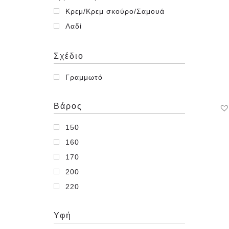
Κρεμ/Κρεμ σκούρο/Σαμουά
Λαδί
Λευκό
Σχέδιο
Μπλε
Ναυτικό μπλε
Γραμμωτό
Ροζ
Σιελ/Γαλάζιο
Βάρος
Υπόλευκο
150
160
170
200
220
Υφή