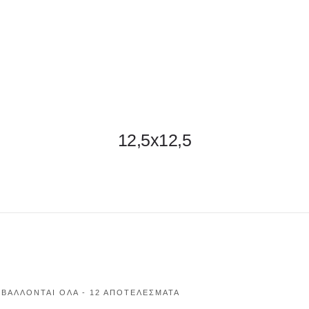
ΦΑΚΕΛΛΟΣ
ΠΡΟΣΚΛ
Εταιρειών/Τιμολογίων/
12,5x12,5
Ξενοδοχείων
ΒΆΛΛΟΝΤΑΙ ΌΛΑ - 12 ΑΠΟΤΕΛΈΣΜΑΤΑ