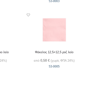
53-0003
ο λείο
Φάκελος 12,5×12,5 ροζ λείο
0,58
€
 24%)
από
(χωρίς ΦΠΑ 24%)
53-0005