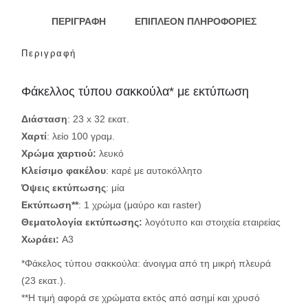
ΠΕΡΙΓΡΑΦΉ
ΕΠΙΠΛΈΟΝ ΠΛΗΡΟΦΟΡΊΕΣ
Περιγραφή
Φάκελλος τύπου σακκούλα* με εκτύπωση
Διάσταση
: 23 x 32 εκατ.
Χαρτί
: λείο 100 γραμ.
Χρώμα χαρτιού:
λευκό
Κλείσιμο φακέλου
: καρέ με αυτοκόλλητο
Όψεις εκτύπωσης
: μία
Εκτύπωση**
: 1 χρώμα (μαύρο και raster)
Θεματολογία εκτύπωσης:
λογότυπο και στοιχεία εταιρείας
Χωράει:
Α3
*Φάκελος τύπου σακκούλα: άνοιγμα από τη μικρή πλευρά
(23 εκατ.).
**Η τιμή αφορά σε χρώματα εκτός από ασημί και χρυσό