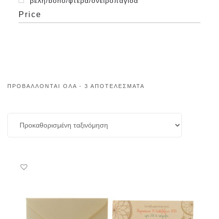
βέλη/boho/φτερά/ονειροπαγίδα
Price
ΠΡΟΒΆΛΛΟΝΤΑΙ ΌΛΑ - 3 ΑΠΟΤΕΛΈΣΜΑΤΑ