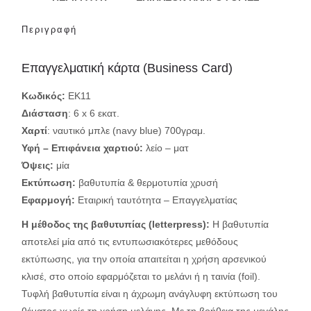
Περιγραφή
Επαγγελματική κάρτα (Business Card)
Κωδικός:
ΕΚ11
Διάσταση
: 6 x 6 εκατ.
Χαρτί
: ναυτικό μπλε (navy blue) 700γραμ.
Υφή – Επιφάνεια χαρτιού:
λείο – ματ
Όψεις:
μία
Εκτύπωση:
βαθυτυπία & θερμοτυπία χρυσή
Εφαρμογή
:
Εταιρική ταυτότητα – Επαγγελματίας
Η μέθοδος της βαθυτυπίας (
letterpress
):
Η βαθυτυπία
αποτελεί μία από τις εντυπωσιακότερες μεθόδους
εκτύπωσης, για την οποία απαιτείται η χρήση αρσενικού
κλισέ, στο οποίο εφαρμόζεται το μελάνι ή η ταινία (foil).
Τυφλή βαθυτυπία είναι η άχρωμη ανάγλυφη εκτύπωση του
θέματος χωρίς τη χρήση μελάνης. Με τη βοήθεια της μεγάλης