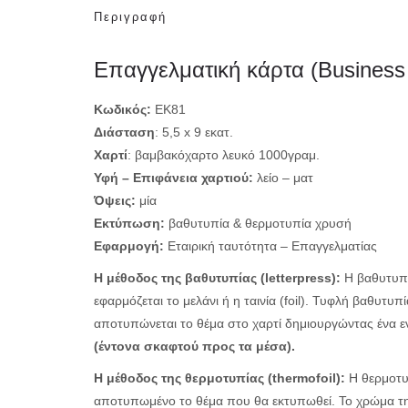
Περιγραφή
Επαγγελματική κάρτα (Business
Κωδικός:
ΕΚ81
Διάσταση
: 5,5 x 9 εκατ.
Χαρτί
: βαμβακόχαρτο λευκό 1000γραμ.
Υφή – Επιφάνεια χαρτιού:
λείο – ματ
Όψεις:
μία
Εκτύπωση:
βαθυτυπία & θερμοτυπία χρυσή
Εφαρμογή
:
Εταιρική ταυτότητα – Επαγγελματίας
Η μέθοδος της βαθυτυπίας (
letterpress
):
Η βαθυτυπία
εφαρμόζεται το μελάνι ή η ταινία (foil). Τυφλή βαθυτ
αποτυπώνεται το θέμα στο χαρτί δημιουργώντας ένα
(έντονα σκαφτού προς τα μέσα).
Η μέθοδος της θερμοτυπίας (thermofoil):
Η θερμοτυπ
αποτυπωμένο το θέμα που θα εκτυπωθεί. Το χρώμα της