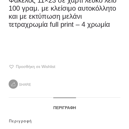
Φάκελος 11×23 σε χαρτί λευκό λείο
100 γραμ. με κλείσιμο αυτοκόλλητο
και με εκτύπωση μελάνι
τετραχρωμία full print – 4 χρωμία
Προσθήκη σε Wishlist
SHARE
ΠΕΡΙΓΡΑΦΉ
Περιγραφή