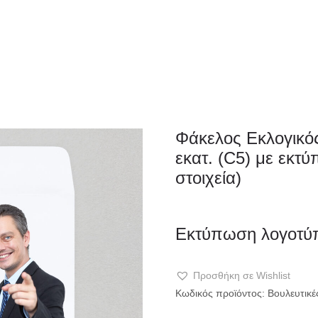
ΦΑΚΕΛΛΟΣ
ΠΡΟΣΚΛ
Εταιρειών/Τιμολογίων/
Φάκελος Εκλογικό
Ξενοδοχείων
εκατ. (C5) με εκτ
στοιχεία)
Εκτύπωση λογοτύπ
Προσθήκη σε Wishlist
Κωδικός προϊόντος:
Βουλευτικ