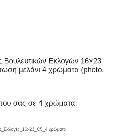
0
ΗΤΗΡΙΟ
ΕΚΤΥΠΩΣΗ
ς Βουλευτικών Εκλογών 16×23
ύπωση μελάνι 4 χρώματα (photo,
μικρής ακτινογ
μεγάλης ακτινο
ου σας σε 4 χρώματα.
ές_Εκλογές_16x23_C5_4 χρώματα