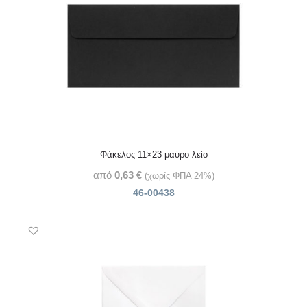
Φάκελος 11×23 μαύρο λείο
από
0,63
€
(χωρίς ΦΠΑ 24%)
46-00438