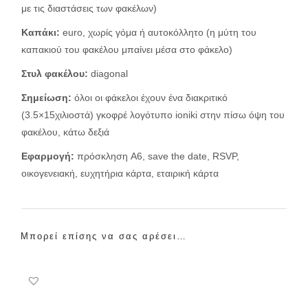
με τις διαστάσεις των φακέλων)
Καπάκι:
euro, χωρίς γόμα ή αυτοκόλλητο (η μύτη του
καπακιού του φακέλου μπαίνει μέσα στο φάκελο)
Στυλ φακέλου
:
diagonal
Σημείωση:
όλοι οι φάκελοι έχουν ένα διακριτικό
(3.5×15χιλιοστά) γκοφρέ λογότυπο ioniki στην πίσω όψη του
φακέλου, κάτω δεξιά
Εφαρμογή:
πρόσκληση A6, save the date, RSVP,
οικογενειακή, ευχητήρια κάρτα, εταιρική κάρτα
Μπορεί επίσης να σας αρέσει…