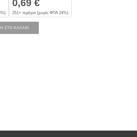
0,69
€
4%)
251+ τεμάχια (χωρίς ΦΠΑ 24%)
Η ΣΤΟ ΚΑΛΆΘΙ