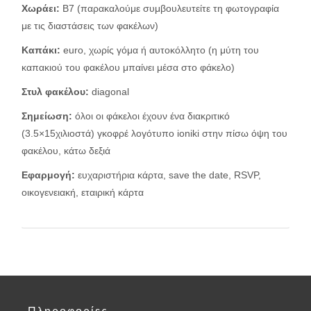
Χωράει:
B7 (παρακαλούμε συμβουλευτείτε τη φωτογραφία
με τις διαστάσεις των φακέλων)
Καπάκι:
euro, χωρίς γόμα ή αυτοκόλλητο (η μύτη του
καπακιού του φακέλου μπαίνει μέσα στο φάκελο)
Στυλ φακέλου
:
diagonal
Σημείωση:
όλοι οι φάκελοι έχουν ένα διακριτικό
(3.5×15χιλιοστά) γκοφρέ λογότυπο ioniki στην πίσω όψη του
φακέλου, κάτω δεξιά
Εφαρμογή:
ευχαριστήρια κάρτα, save the date, RSVP,
οικογενειακή, εταιρική κάρτα