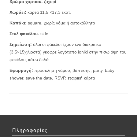
Χρώμα χαρτιού:
ζαχαρί
Χωράει:
κάρτα 11,5 ×17,3 εκατ.
Καπάκι:
square, χωρίς γόμα ή αυτοκόλλητο
Στυλ φακέλου
:
side
Σημείωση:
όλοι οι φάκελοι έχουν ένα διακριτικό
(3.5×15χιλιοστά) γκοφρέ λογότυπο ioniki στην πίσω όψη του
φακέλου, κάτω δεξιά
Εφαρμογή:
πρόσκληση γάμου, βάπτισης, party, baby
shower, save the date, RSVP, εταιρική κάρτα
Πληροφορίες