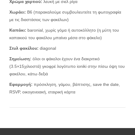
Χρώμα χαρτιού:
λευκή με σιελ ρίγα
Χωράει:
Β6 (παρακαλούμε συμβουλευτείτε τη φωτογραφία
με τις διαστάσεις των φακέλων)
Καπάκι:
baronial, χωρίς γόμα ή αυτοκόλλητο (η μύτη του
καπακιού του φακέλου μπαίνει μέσα στο φάκελο)
Στυλ φακέλου
:
diagonal
Σημείωση:
όλοι οι φάκελοι έχουν ένα διακριτικό
(3.5×15χιλιοστά) γκοφρέ λογότυπο ioniki στην πίσω όψη του
φακέλου, κάτω δεξιά
Εφαρμογή:
πρόσκληση, γάμου, βάπτισης, save the date,
RSVP, οικογενειακή, εταιρική κάρτα