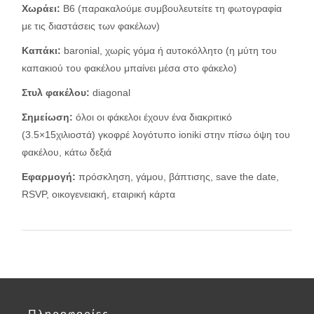
Χωράει:
Β6 (παρακαλούμε συμβουλευτείτε τη φωτογραφία
με τις διαστάσεις των φακέλων)
Καπάκι:
baronial, χωρίς γόμα ή αυτοκόλλητο (η μύτη του
καπακιού του φακέλου μπαίνει μέσα στο φάκελο)
Στυλ φακέλου
:
diagonal
Σημείωση:
όλοι οι φάκελοι έχουν ένα διακριτικό
(3.5×15χιλιοστά) γκοφρέ λογότυπο ioniki στην πίσω όψη του
φακέλου, κάτω δεξιά
Εφαρμογή:
πρόσκληση, γάμου, βάπτισης, save the date,
RSVP, οικογενειακή, εταιρική κάρτα