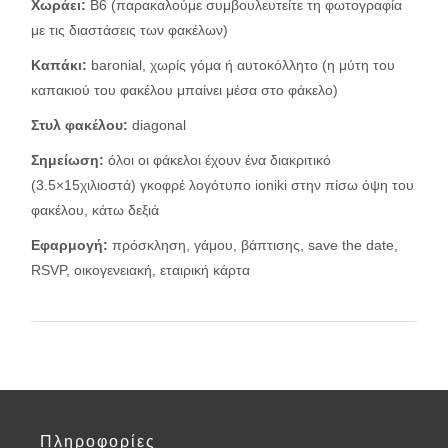
Χωράει:
Β6 (παρακαλούμε συμβουλευτείτε τη φωτογραφία
με τις διαστάσεις των φακέλων)
Καπάκι:
baronial, χωρίς γόμα ή αυτοκόλλητο (η μύτη του
καπακιού του φακέλου μπαίνει μέσα στο φάκελο)
Στυλ φακέλου
:
diagonal
Σημείωση:
όλοι οι φάκελοι έχουν ένα διακριτικό
(3.5×15χιλιοστά) γκοφρέ λογότυπο ioniki στην πίσω όψη του
φακέλου, κάτω δεξιά
Εφαρμογή:
πρόσκληση, γάμου, βάπτισης, save the date,
RSVP, οικογενειακή, εταιρική κάρτα
Πληροφορίες