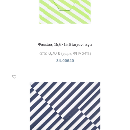
Φάκελος 15,6×15,6 λαχανί ρίγα
από
0,70
€
(χωρίς ΦΠΑ 24%)
34-00640