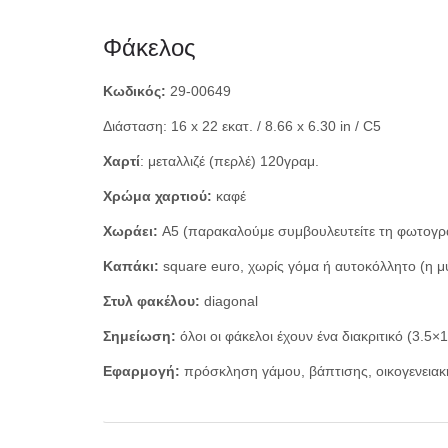
Φάκελος
Κωδικός:
29-00649
Διάσταση: 16 x 22 εκατ. / 8.66 x 6.30 in / C5
Χαρτί
: μεταλλιζέ (περλέ) 120γραμ.
Χρώμα χαρτιού:
καφέ
Χωράει:
Α5 (παρακαλούμε συμβουλευτείτε τη φωτογρα
Καπάκι:
square euro, χωρίς γόμα ή αυτοκόλλητο (η μ
Στυλ φακέλου
:
diagonal
Σημείωση:
όλοι οι φάκελοι έχουν ένα διακριτικό (3.5
Εφαρμογή:
πρόσκληση γάμου, βάπτισης, οικογενειακή