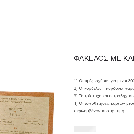
ΦΑΚΕΛΛΟΣ
ΠΡΟΣΚΛ
Εταιρειών/Τιμολογίων/
ΦΑΚΕΛΟΣ ΜΕ ΚΑΡ
Ξενοδοχείων
1) Οι τιμές ισχύουν για μέχρι 3
2) Οι κορδέλες – κορδόνια παρ
3) Τα τρίπτυχα και οι τραβηχτο
4) Οι τοποθετήσεις καρτών μέσ
περιλαμβάνονται στην τιμή