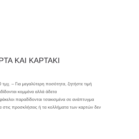
0
ΗΤΗΡΙΟ
ΕΚΤΥΠΩΣΗ
ΤΑ ΚΑΙ ΚΑΡΤΑΚΙ
μικρής ακτινογ
00 τμχ. – Για μεγαλύτερη ποσότητα, ζητήστε τιμή
αδίδονται κομμένα αλλά άδετα
μεγάλης ακτινο
ί φάκελοι παραδίδονται τσακισμένα σε ανάπτυγμα
α στις προσκλήσεις ή τα κολλήματα των καρτών δεν