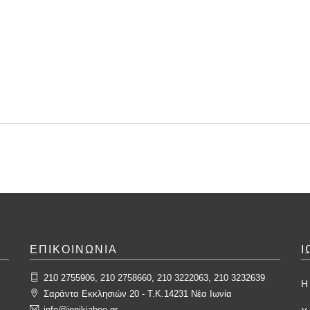
ΕΠΙΚΟΙΝΩΝΙΑ
Ι
210 2755906, 210 2758660, 210 3222063, 210 3232639
Η 
Σαράντα Εκκλησιών 20 - T.K.14231 Νέα Ιωνία
info@ionikiabee.gr