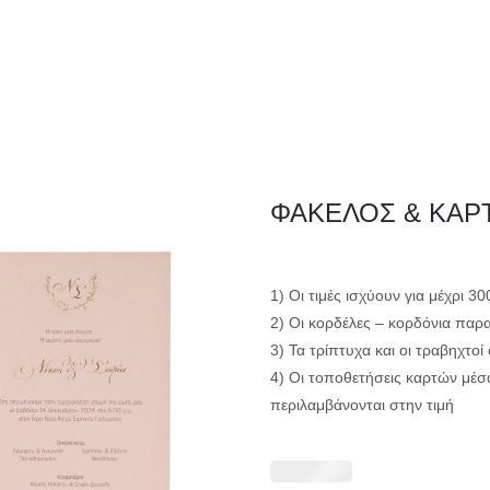
ΦΑΚΕΛΛΟΣ
ΠΡΟΣΚΛ
Εταιρειών/Τιμολογίων/
ΦΑΚΕΛΟΣ & ΚΑΡ
Ξενοδοχείων
1) Οι τιμές ισχύουν για μέχρι 3
2) Οι κορδέλες – κορδόνια παρ
3) Τα τρίπτυχα και οι τραβηχτο
4) Οι τοποθετήσεις καρτών μέσ
περιλαμβάνονται στην τιμή