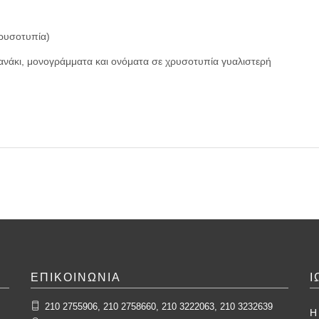
χρυσοτυπία)
εφανάκι, μονογράμματα και ονόματα σε χρυσοτυπία γυαλιστερή
ΕΠΙΚΟΙΝΩΝΙΑ
Ι
210 2755906, 210 2758660, 210 3222063, 210 3232639
Η 