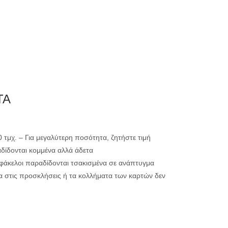
0
ΗΤΗΡΙΟ
ΕΚΤΥΠΩΣΗ
ΤΑ
μικρής ακτινογ
00 τμχ. – Για μεγαλύτερη ποσότητα, ζητήστε τιμή
αδίδονται κομμένα αλλά άδετα
μεγάλης ακτινο
ί φάκελοι παραδίδονται τσακισμένα σε ανάπτυγμα
α στις προσκλήσεις ή τα κολλήματα των καρτών δεν