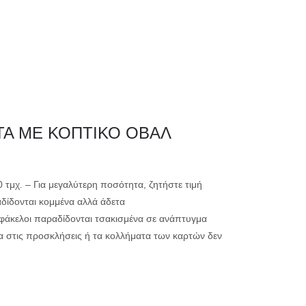
0
ΗΤΗΡΙΟ
ΕΚΤΥΠΩΣΗ
ΤΑ ΜΕ ΚΟΠΤΙΚΟ ΟΒΑΛ
μικρής ακτινογ
00 τμχ. – Για μεγαλύτερη ποσότητα, ζητήστε τιμή
αδίδονται κομμένα αλλά άδετα
μεγάλης ακτινο
ί φάκελοι παραδίδονται τσακισμένα σε ανάπτυγμα
α στις προσκλήσεις ή τα κολλήματα των καρτών δεν