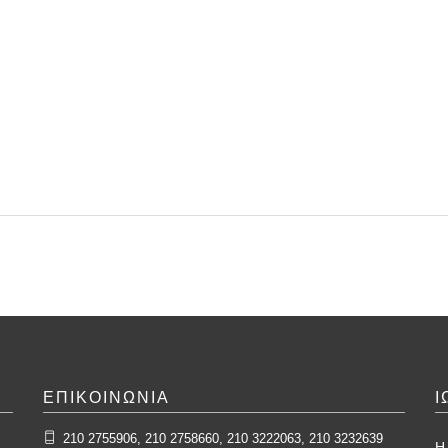
ΕΠΙΚΟΙΝΩΝΙΑ
Ι
210 2755906, 210 2758660, 210 3222063, 210 3232639
Η 