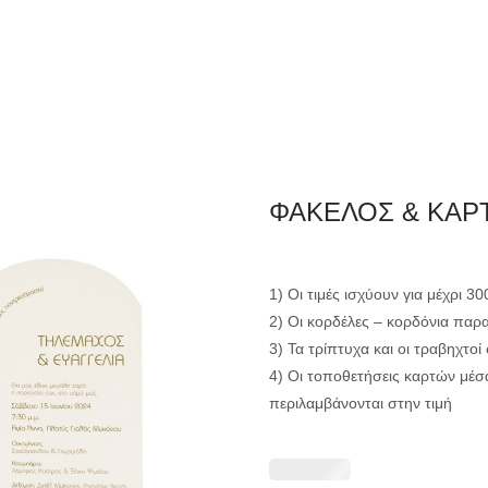
ΦΑΚΕΛΛΟΣ
ΠΡΟΣΚΛ
Εταιρειών/Τιμολογίων/
ΦΑΚΕΛΟΣ & ΚΑΡ
Ξενοδοχείων
1) Οι τιμές ισχύουν για μέχρι 3
2) Οι κορδέλες – κορδόνια παρ
3) Τα τρίπτυχα και οι τραβηχτο
4) Οι τοποθετήσεις καρτών μέσ
περιλαμβάνονται στην τιμή