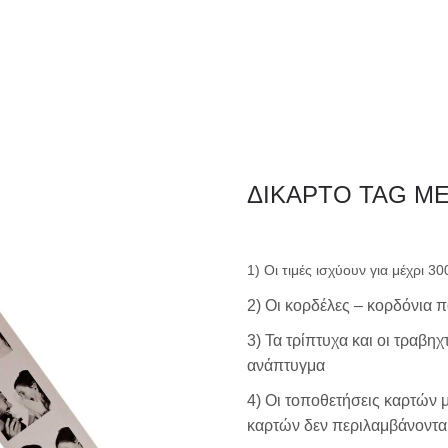
ΦΑΚΕΛΛΟΣ
ΠΡΟΣΚΛ
Εταιρειών/Τιμολογίων/
ΔΙΚΑΡΤΟ TAG Μ
Ξενοδοχείων
1) Οι τιμές ισχύουν για μέχρι 3
2) Οι κορδέλες – κορδόνια 
3) Τα τρίπτυχα και οι τραβη
ανάπτυγμα
4) Οι τοποθετήσεις καρτών 
καρτών δεν περιλαμβάνονται