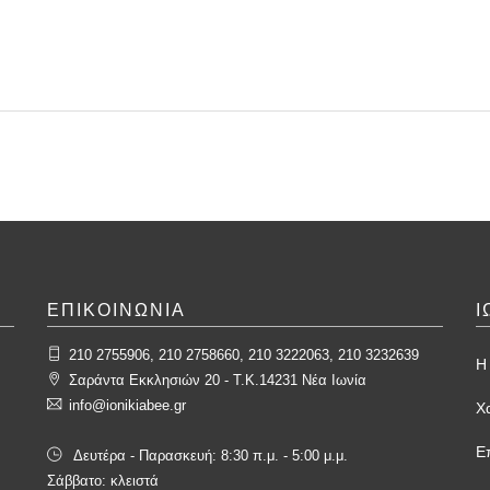
ΕΠΙΚΟΙΝΩΝΙΑ
Ι
210 2755906, 210 2758660, 210 3222063, 210 3232639
Η 
Σαράντα Εκκλησιών 20 - T.K.14231 Νέα Ιωνία
info@ionikiabee.gr
Χ
Ε
Δευτέρα - Παρασκευή: 8:30 π.μ. - 5:00 μ.μ.
Σάββατο: κλειστά