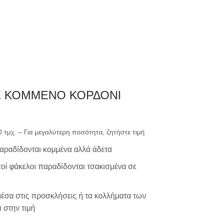
0
ΗΤΗΡΙΟ
ΕΚΤΥΠΩΣΗ
Ε ΚΟΜΜΕΝΟ ΚΟΡΔΟΝΙ
μικρής ακτινογ
00 τμχ. – Για μεγαλύτερη ποσότητα, ζητήστε τιμή
παραδίδονται κομμένα αλλά άδετα
μεγάλης ακτινο
χτοί φάκελοι παραδίδονται τσακισμένα σε
μέσα στις προσκλήσεις ή τα κολλήματα των
 στην τιμή