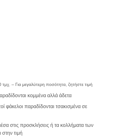
0
ΗΤΗΡΙΟ
ΕΚΤΥΠΩΣΗ
μικρής ακτινογ
00 τμχ. – Για μεγαλύτερη ποσότητα, ζητήστε τιμή
παραδίδονται κομμένα αλλά άδετα
μεγάλης ακτινο
χτοί φάκελοι παραδίδονται τσακισμένα σε
μέσα στις προσκλήσεις ή τα κολλήματα των
 στην τιμή