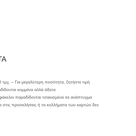
0
ΗΤΗΡΙΟ
ΕΚΤΥΠΩΣΗ
ΤΑ
μικρής ακτινογ
00 τμχ. – Για μεγαλύτερη ποσότητα, ζητήστε τιμή
αδίδονται κομμένα αλλά άδετα
μεγάλης ακτινο
ί φάκελοι παραδίδονται τσακισμένα σε ανάπτυγμα
α στις προσκλήσεις ή τα κολλήματα των καρτών δεν