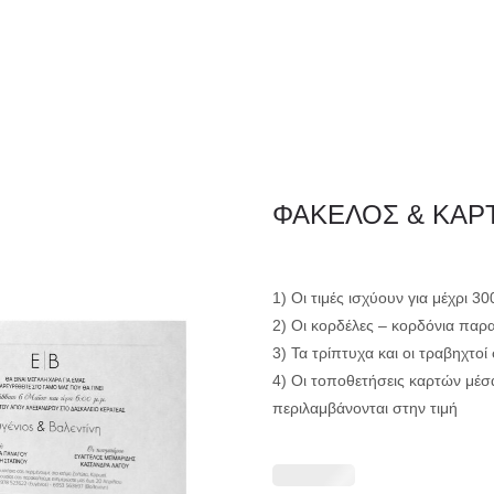
ΦΑΚΕΛΛΟΣ
ΠΡΟΣΚΛ
Εταιρειών/Τιμολογίων/
ΦΑΚΕΛΟΣ & ΚΑΡ
Ξενοδοχείων
1) Οι τιμές ισχύουν για μέχρι 3
2) Οι κορδέλες – κορδόνια παρ
3) Τα τρίπτυχα και οι τραβηχτο
4) Οι τοποθετήσεις καρτών μέσ
περιλαμβάνονται στην τιμή