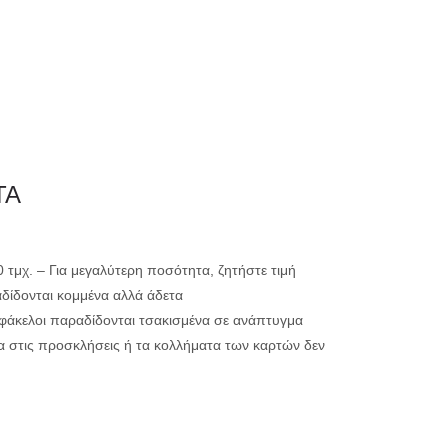
0
ΗΤΗΡΙΟ
ΕΚΤΥΠΩΣΗ
ΤΑ
μικρής ακτινογ
00 τμχ. – Για μεγαλύτερη ποσότητα, ζητήστε τιμή
αδίδονται κομμένα αλλά άδετα
μεγάλης ακτινο
ί φάκελοι παραδίδονται τσακισμένα σε ανάπτυγμα
α στις προσκλήσεις ή τα κολλήματα των καρτών δεν