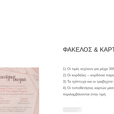
ΦΑΚΕΛΛΟΣ
ΠΡΟΣΚΛ
Εταιρειών/Τιμολογίων/
ΦΑΚΕΛΟΣ & ΚΑΡ
Ξενοδοχείων
1) Οι τιμές ισχύουν για μέχρι 3
2) Οι κορδέλες – κορδόνια παρ
3) Τα τρίπτυχα και οι τραβηχτο
4) Οι τοποθετήσεις καρτών μέσ
περιλαμβάνονται στην τιμή