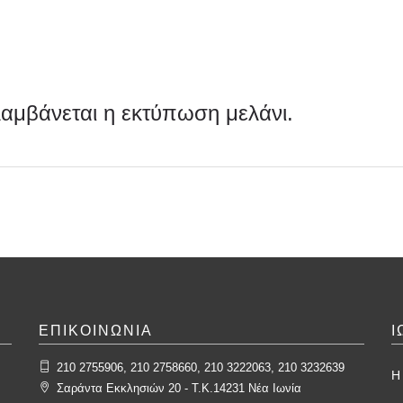
λαμβάνεται η εκτύπωση μελάνι.
ΕΠΙΚΟΙΝΩΝΙΑ
Ι
210 2755906, 210 2758660, 210 3222063, 210 3232639
Η 
Σαράντα Εκκλησιών 20 - T.K.14231 Νέα Ιωνία