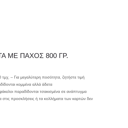
0
ΗΤΗΡΙΟ
ΕΚΤΥΠΩΣΗ
Α ΜΕ ΠΑΧΟΣ 800 ΓΡ.
μικρής ακτινογ
00 τμχ. – Για μεγαλύτερη ποσότητα, ζητήστε τιμή
αδίδονται κομμένα αλλά άδετα
μεγάλης ακτινο
ί φάκελοι παραδίδονται τσακισμένα σε ανάπτυγμα
α στις προσκλήσεις ή τα κολλήματα των καρτών δεν