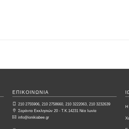
ΕΠΙΚΟΙΝΩΝΙΑ
Ι
210 2755906, 210 2758660, 210 3222063, 210 3232639
Η 
Σαράντα Εκκλησιών 20 - T.K.14231 Νέα Ιωνία
info@ionikiabee.gr
Χ