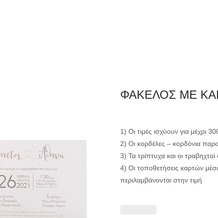
ΦΑΚΕΛΛΟΣ
ΠΡΟΣΚΛ
Εταιρειών/Τιμολογίων/
ΦΑΚΕΛΟΣ ΜΕ ΚΑΡ
Ξενοδοχείων
1) Οι τιμές ισχύουν για μέχρι 3
2) Οι κορδέλες – κορδόνια παρ
3) Τα τρίπτυχα και οι τραβηχτο
4) Οι τοποθετήσεις καρτών μέσ
περιλαμβάνονται στην τιμή