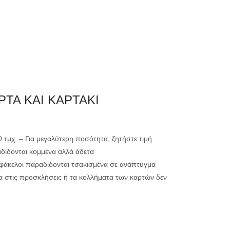
0
ΗΤΗΡΙΟ
ΕΚΤΥΠΩΣΗ
ΤΑ ΚΑΙ ΚΑΡΤΑΚΙ
μικρής ακτινογ
00 τμχ. – Για μεγαλύτερη ποσότητα, ζητήστε τιμή
αδίδονται κομμένα αλλά άδετα
μεγάλης ακτινο
ί φάκελοι παραδίδονται τσακισμένα σε ανάπτυγμα
α στις προσκλήσεις ή τα κολλήματα των καρτών δεν