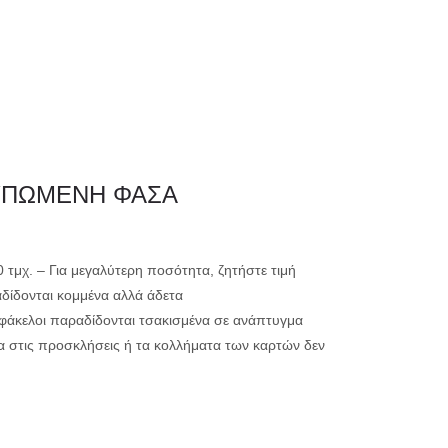
0
ΗΤΗΡΙΟ
ΕΚΤΥΠΩΣΗ
ΥΠΩΜΕΝΗ ΦΑΣΑ
μικρής ακτινογ
00 τμχ. – Για μεγαλύτερη ποσότητα, ζητήστε τιμή
αδίδονται κομμένα αλλά άδετα
μεγάλης ακτινο
ί φάκελοι παραδίδονται τσακισμένα σε ανάπτυγμα
α στις προσκλήσεις ή τα κολλήματα των καρτών δεν