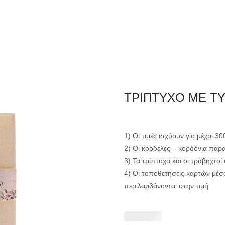
ΦΑΚΕΛΛΟΣ
ΠΡΟΣΚΛ
Εταιρειών/Τιμολογίων/
ΤΡΙΠΤΥΧΟ ΜΕ Τ
Ξενοδοχείων
1) Οι τιμές ισχύουν για μέχρι 3
2) Οι κορδέλες – κορδόνια παρ
3) Τα τρίπτυχα και οι τραβηχτο
4) Οι τοποθετήσεις καρτών μέσ
περιλαμβάνονται στην τιμή