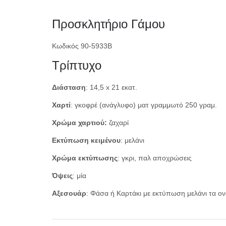
Προσκλητήριο Γάμου
Κωδικός 90-5933B
Τρίπτυχο
Διάσταση
: 14,5 x 21 εκατ.
Χαρτί
: γκοφρέ (ανάγλυφο) ματ γραμμωτό 250 γραμ.
Χρώμα χαρτιού:
ζαχαρί
Εκτύπωση κειμένου
: μελάνι
Χρώμα εκτύπωσης
: γκρι, παλ αποχρώσεις
Όψεις
: μία
Αξεσουάρ
: Φάσα ή Καρτάκι με εκτύπωση μελάνι τα ον