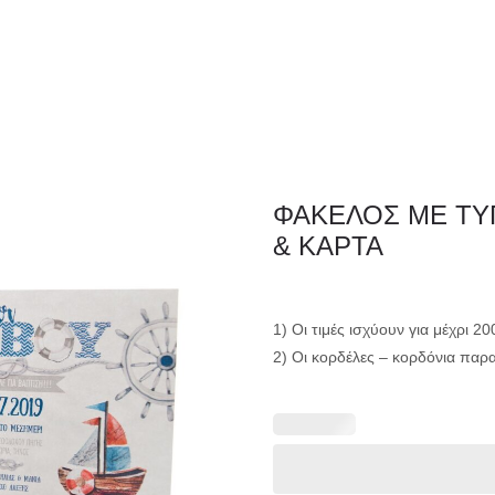
ΦΑΚΕΛΛΟΣ
ΠΡΟΣΚΛ
Εταιρειών/Τιμολογίων/
ΦΑΚΕΛΟΣ ΜΕ Τ
Ξενοδοχείων
& ΚΑΡΤΑ
1) Οι τιμές ισχύουν για μέχρι 2
2) Οι κορδέλες – κορδόνια παρ