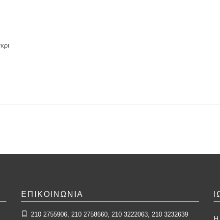
γκρι
ΕΠΙΚΟΙΝΩΝΙΑ
Ι
210 2755906, 210 2758660, 210 3222063, 210 3232639
Η 