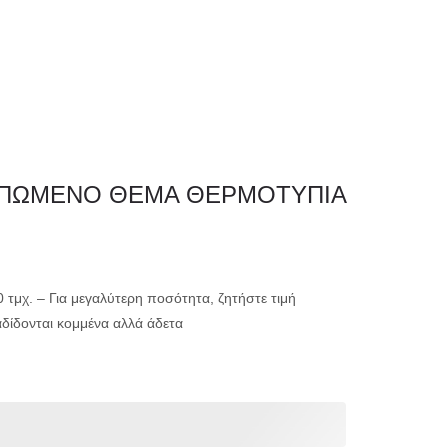
0
ΗΤΗΡΙΟ
ΕΚΤΥΠΩΣΗ
ΥΠΩΜΕΝΟ ΘΕΜΑ ΘΕΡΜΟΤΥΠΙΑ
μικρής ακτινογ
00 τμχ. – Για μεγαλύτερη ποσότητα, ζητήστε τιμή
μεγάλης ακτινο
αδίδονται κομμένα αλλά άδετα