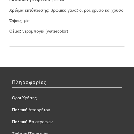
Χρώμα εκτύπωσης
: βρώμικο γαλάζιο, ροζ χρυσό και χρυσό
Όψεις
: μία
Θέμα:
νερομπογιά (watercolor)
Πληροφορίες
Όροι Χρήσης
Πολιτική Απορρήτου
Πολιτική Επιστροφών
Τρόπος Πληρωμής