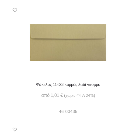
Φάκελος 11×23 κορμός λαδί γκοφρέ
από
1,01
€
(χωρίς ΦΠΑ 24%)
46-00435