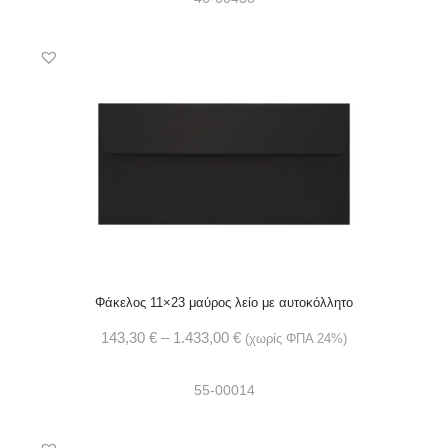
Φάκελος 11×23 μαύρος λείο με αυτοκόλλητο
143,30
€
–
1.433,00
€
(χωρίς ΦΠΑ 24%)
55-00014