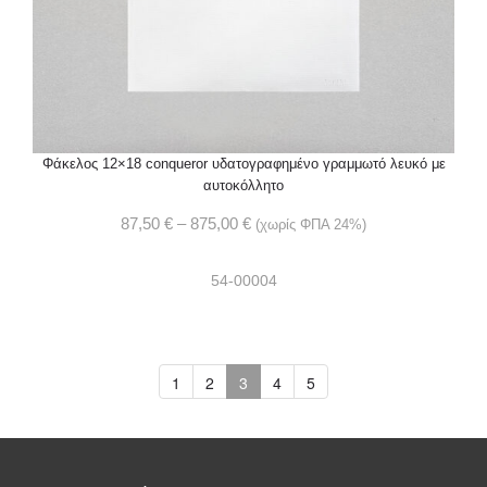
Φάκελος 12×18 conqueror υδατογραφημένο γραμμωτό λευκό με
αυτοκόλλητο
87,50
€
–
875,00
€
(χωρίς ΦΠΑ 24%)
54-00004
1
2
3
4
5