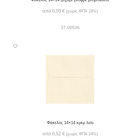
από
0,59
€
(χωρίς ΦΠΑ 24%)
37-00536
Φάκελος 14×14 κρεμ λείο
από
0,52
€
(χωρίς ΦΠΑ 24%)