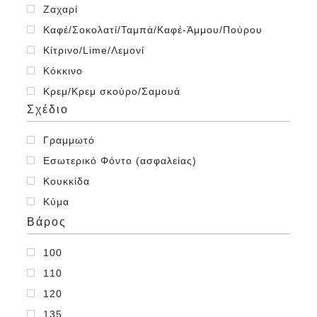
19x26
Ζαχαρί
28x38
Καφέ/Σοκολατί/Ταμπά/Καφέ-Άμμου/Πούρου
31x41
Κίτρινο/Lime/Λεμονί
36x45,5
Κόκκινο
11,5x23,5
Κρεμ/Κρεμ σκούρο/Σαμουά
12x17,8
Σχέδιο
Λαδί
14x14
Λαχανί
Γραμμωτό
12x29,5
Λευκό
Εσωτερικό Φόντο (ασφαλείας)
6x9,5
Μαύρο
Κουκκίδα
8x13
Μέντα/Φυστικί
Κύμα
7,3x10,2
Μπλε
Βάρος
10,5x16
Ναυτικό μπλε
11x18,5
100
Πορτοκαλί
110
Πράσινο
120
Ροζ
135