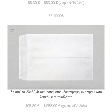
65,30
€
–
653,00
€
(χωρίς ΦΠΑ 24%)
55-00008
Σακκούλα 23×32,4εκατ. conqueror υδατογραφημένο γραμμωτό
λευκό με αυτοκόλλητο
105,80
€
–
1.058,00
€
(χωρίς ΦΠΑ 24%)