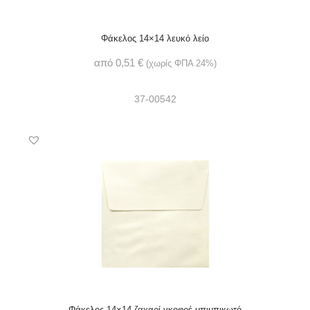
Φάκελος 14×14 λευκό λείο
από
0,51
€
(χωρίς ΦΠΑ 24%)
37-00542
Φάκελος 14×14 ζαχαρί γκοφρέ μπιμπικωτό