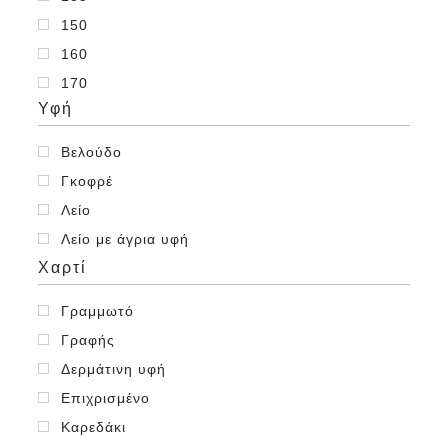
Σιελ/Γαλάζιο
150
Τιρκουάζ
160
Υπόλευκο
170
Φούξια
Υφή
185
200
Βελούδο
220
Γκοφρέ
80
Λείο
90
Λείο με άγρια υφή
Χαρτί
Γραμμωτό
Γραφής
Δερμάτινη υφή
Επιχρισμένο
Καρεδάκι