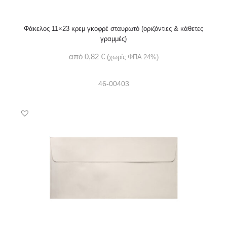
Φάκελος 11×23 κρεμ γκοφρέ σταυρωτό (οριζόντιες & κάθετες
γραμμές)
από
0,82
€
(χωρίς ΦΠΑ 24%)
46-00403