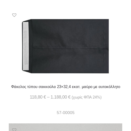
Φάκελος τύπου σακκούλα 23×32,4 εκατ. μαύρο με αυτοκόλλητο
118,80
€
–
1.188,00
€
(χωρίς ΦΠΑ 24%)
57-00005