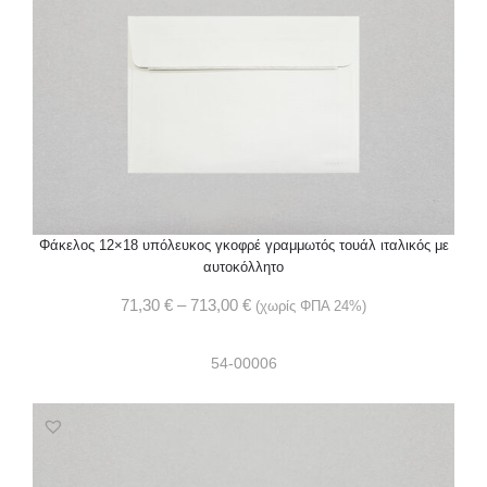
Φάκελος 12×18 υπόλευκος γκοφρέ γραμμωτός τουάλ ιταλικός με
αυτοκόλλητο
71,30
€
–
713,00
€
(χωρίς ΦΠΑ 24%)
54-00006