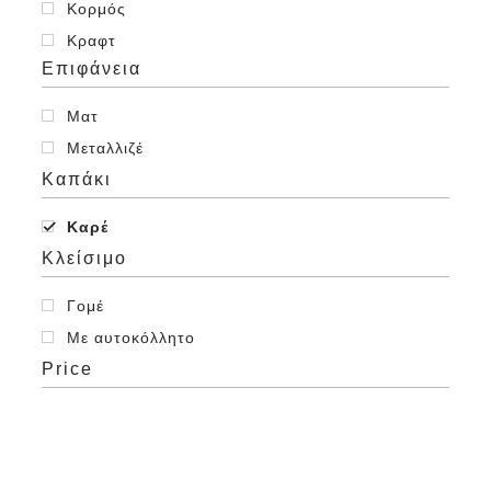
Κορμός
Κραφτ
Επιφάνεια
Μεταλλικό
Μπιμπικωτό (τύπου canson)
Ματ
Οικολογικό
Μεταλλιζέ
Οπαλίνα
Καπάκι
Ριγωτό
Καρέ
Σταυρωτό (Οριζόντιες & Κάθετες Γραμμές)
Κλείσιμο
Σφυρήλατο
Υδατογραφημένο γραμμωτό
Γομέ
Με αυτοκόλλητο
Price