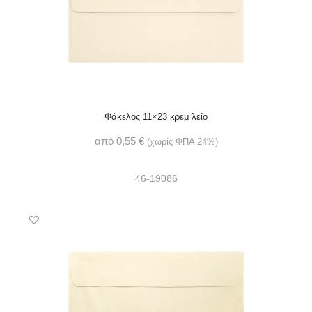
Φάκελος 11×23 κρεμ λείο
από
0,55
€
(χωρίς ΦΠΑ 24%)
46-19086