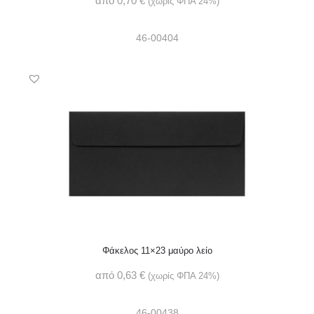
από
0,70
€
(χωρίς ΦΠΑ 24%)
46-00404
Φάκελος 11×23 μαύρο λείο
από
0,63
€
(χωρίς ΦΠΑ 24%)
46-00438