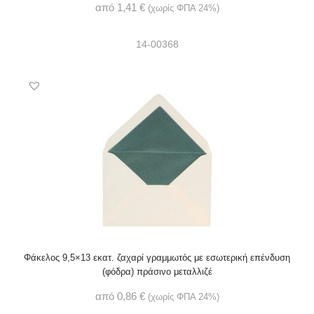
από
1,41
€
(χωρίς ΦΠΑ 24%)
14-00368
Φάκελος 9,5×13 εκατ. ζαχαρί γραμμωτός με εσωτερική επένδυση
(φόδρα) πράσινο μεταλλιζέ
από
0,86
€
(χωρίς ΦΠΑ 24%)