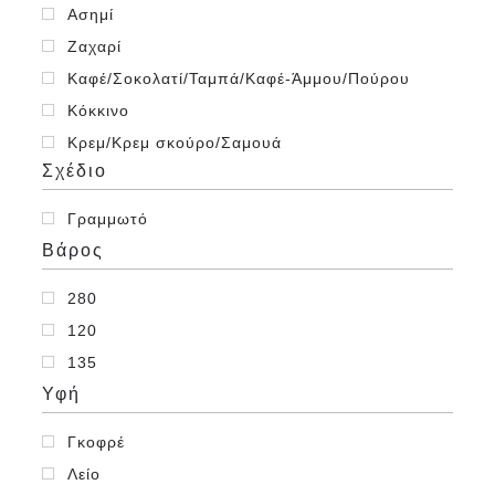
Ασημί
Ζαχαρί
Καφέ/Σοκολατί/Ταμπά/Καφέ-Άμμου/Πούρου
Κόκκινο
Κρεμ/Κρεμ σκούρο/Σαμουά
Σχέδιο
Λευκό
Μέντα/Φυστικί
Γραμμωτό
Πράσινο
Βάρος
Ροζ
280
Σιελ/Γαλάζιο
120
Υπόλευκο
135
Χρυσό
Υφή
Γκοφρέ
Λείο