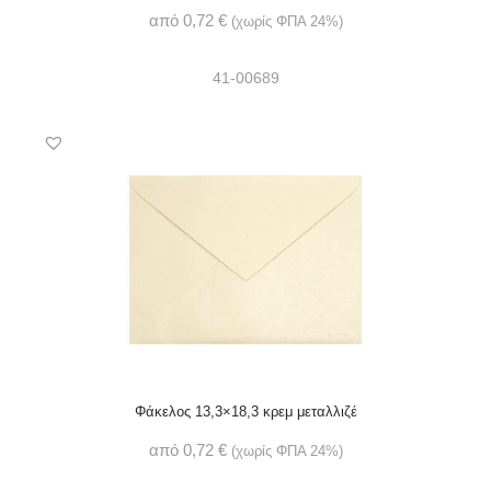
από
0,72
€
(χωρίς ΦΠΑ 24%)
41-00689
Φάκελος 13,3×18,3 κρεμ μεταλλιζέ
από
0,72
€
(χωρίς ΦΠΑ 24%)