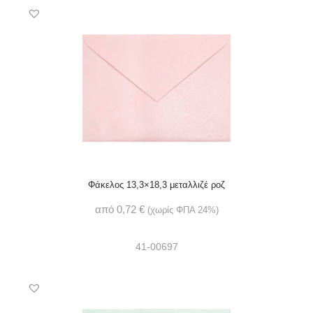
Φάκελος 13,3×18,3 μεταλλιζέ ροζ
από
0,72
€
(χωρίς ΦΠΑ 24%)
41-00697