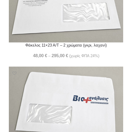
Φάκελος 11×23 Α/Τ – 2 χρώματα (γκρι, λαχανί)
48,00
€
295,00
€
–
(χωρίς ΦΠΑ 24%)