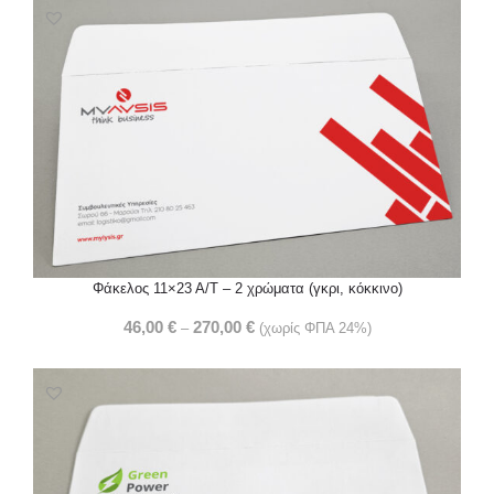
Φάκελος 11×23 Α/Τ – 2 χρώματα (γκρι, κόκκινο)
46,00
€
270,00
€
–
(χωρίς ΦΠΑ 24%)