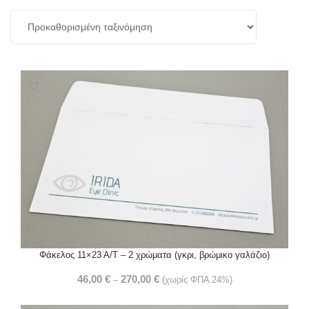
Φάκελος 11×23 Α/Τ – 2 χρώματα (γκρι, βρώμικο γαλάζιο)
46,00
€
270,00
€
–
(χωρίς ΦΠΑ 24%)