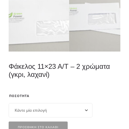
Φάκελος 11×23 Α/Τ – 2 χρώματα
(γκρι, λαχανί)
ΠΟΣΌΤΗΤΑ
ΠΡΟΣΘΉΚΗ ΣΤΟ ΚΑΛΆΘΙ